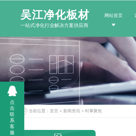
吴江净化板材
网站首页
一站式净化行业解决方案供应商
点
击
当前位置：
首页
>
新闻资讯
>
时事聚焦
联
系
客
服