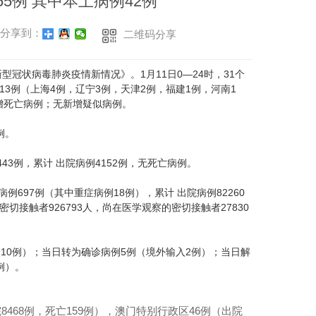
5例 其中本土病例42例
分享到：
二维码分享
新型冠状病毒肺炎疫情新情况》。1月11日0—24时，31个
3例（上海4例，辽宁3例，天津2例，福建1例，河南1
新增死亡病例；无新增疑似病例。
例。
3例，累计 出院病例4152例，无死亡病例。
697例（其中重症病例18例），累计 出院病例82260
切接触者926793人，尚在医学观察的密切接触者27830
10例）；当日转为确诊病例5例（境外输入2例）；当日解
例）。
8468例，死亡159例），澳门特别行政区46例（出院