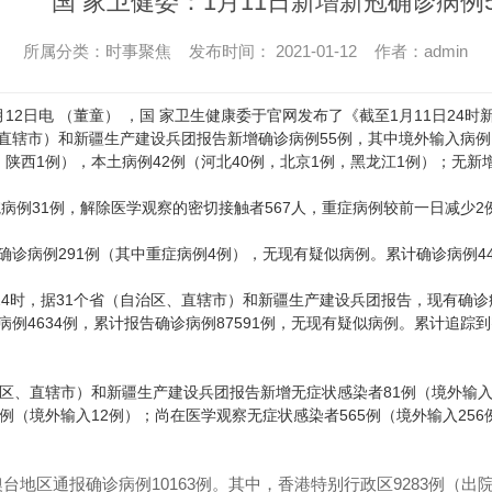
国 家卫健委：1月11日新增新冠确诊病例5
所属分类：时事聚焦 发布时间： 2021-01-12 作者：admin
12日电 （董童） ，国 家卫生健康委于官网发布了《截至1月11日24时
直辖市）和新疆生产建设兵团报告新增确诊病例55例，其中境外输入病例1
，陕西1例），本土病例42例（河北40例，北京1例，黑龙江1例）；无
院病例31例，解除医学观察的密切接触者567人，重症病例较前一日减少2
确诊病例291例（其中重症病例4例），无现有疑似病例。累计确诊病例444
日24时，据31个省（自治区、直辖市）和新疆生产建设兵团报告，现有确诊病例
例4634例，累计报告确诊病例87591例，无现有疑似病例。累计追踪到密
治区、直辖市）和新疆生产建设兵团报告新增无症状感染者81例（境外输入
7例（境外输入12例）；尚在医学观察无症状感染者565例（境外输入256
台地区通报确诊病例10163例。其中，香港特别行政区9283例（出院