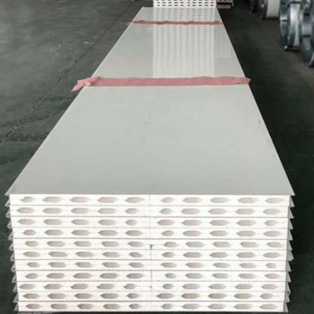
夹芯板
陇南中空净化窗
陇南手