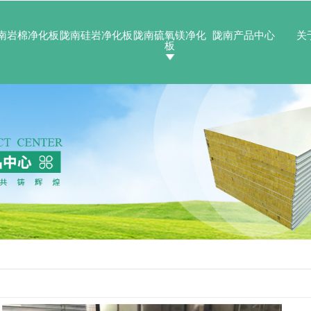
南岩棉净化板
陇南硅岩净化板
陇南硫氧镁净化
陇南产品中心
关
板