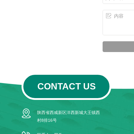
CONTACT US
陕西省西咸新区沣西新城大王镇西
村8排16号