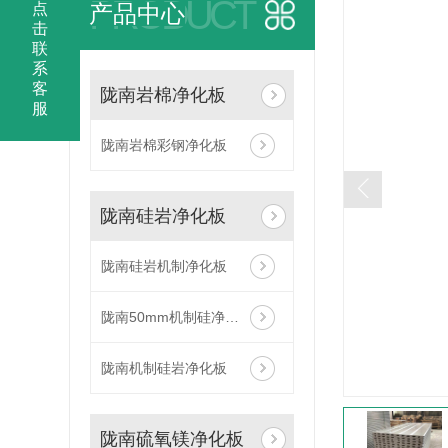
PRODUCT
点
产品中心
击
联
系
客
陇南岩棉净化板
服
陇南岩棉彩钢净化板
陇南硅岩净化板
陇南硅岩机制净化板
陇南50mm机制硅净化彩钢板
陇南机制硅岩净化板
陇南硫氧镁净化板