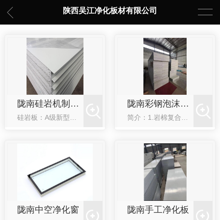
陕西吴江净化板材有限公司
陇南硅岩机制净化板
陇南彩钢泡沫夹芯板
硅岩板：A级新型防火保温板硅岩板的主要原料是二氧化硅、硫氧镁、聚苯颗粒，通过高使浆体内部产生封闭气孔，经养护而成的防火保温板材。1、防火性能佳：防火保温板是无机材料（二氧化硅、硫氧镁等），防火等级达A...
简介：1.岩棉复合板两面可采用彩涂板、镀锌、不锈钢等净化特定材质。2.四周采用铝合金冷拉型框架或铁制龙骨框。3.产品具有表面美观、隔音、绝热、保温、抗震，防火性能符合**标准。规格：长度：可根据客户的...
陇南中空净化窗
陇南手工净化板