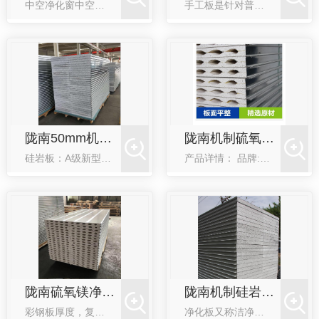
中空净化窗中空净化窗均为双层中空玻璃，密封性能、保温隔热性能良好。按外形可分为圆角边、方形边净化窗：按照材质可分为:一次成型框净化窗；铝合金框净化窗；不锈钢框净化窗。公司自成立以来，一直以技术为先导，...
手工板是针对普通净化板强度弱，粘接差等诸多缺点所研发设计的一种加强型的复合夹芯板。产品系半机械结合手工生产，可按需方工程要求定长定宽，组合安装，不仅能大量减少建筑物的基础工程和结构费用，且能多次拆装，...
陇南50mm机制硅净化彩钢板
陇南机制硫氧镁彩钢板
硅岩板：A级新型防火保温板硅岩板的主要原料是二氧化硅、硫氧镁、聚苯颗粒，通过高使浆体内部产生封闭气孔，经养护而成的防火保温板材。1、防火性能佳：防火保温板是无机材料（二氧化硅、硫氧镁等），防火等级达A...
产品详情： 品牌:吴江净化 型号: 机制硫氧镁彩钢板材质: 不锈钢 ...
陇南硫氧镁净化板生产
陇南机制硅岩净化板
彩钢板厚度，复合板材厚度，板材长度均可以定制硫氧镁净化板采用中高密度中空硫氧镁为芯材，彩涂板为面层（上下两层）及高强度粘剂，通过高速连续自动化成型机加温，加压复合，经过修边，开槽，下料而成的新一代净化工程净化板，具有保温隔热，安装便捷的特点。广泛用在实验室，医院，食品车间，电子净化车间，洁净厂房等。
净化板又称洁净板是由彩凃板、不锈钢等材质作为面材的复合板，因其具有独特的防尘、防静电、**等效果，被广泛应用于电子、制药、食品、生物、航天航空、精密仪器制造及科研等对室内环境要求苛刻的净化工程领域。净...